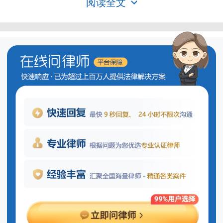
阅读全文
低资质等级或者吊销资质证书；造成损失
工程施工管理
的，依法承担赔偿责任：
（一）勘察、设计单位超越其资质等
级许可范围承揽工程的；
（二）设计单位允许其他单位或者个
人以本单位名义承揽工程的；
（三）施工单位将承包的工程转包或
者违法分包的；
（四）施工单位未按照工程设计图纸
或者施工技术标准施工的；
（五）施工单位在施工过程中偷工减
料的；