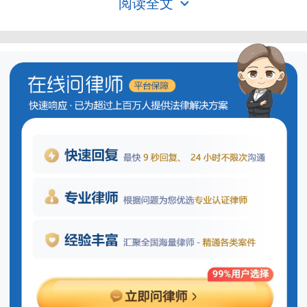
阅读全文
定发行新股，必须具备下列条件：……(二)
股权占比
具有持续盈利能力，财务状况良好；(三)最
近三年财务会计文件无虚假记载，无其他
重大违法行为；(四)经国务院批准的证券监
督管理机构规定的其他条件。”