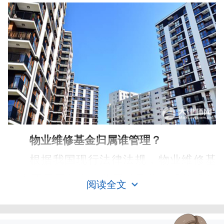
物业维修基金归属谁管理？
根据我国现行法律法规，物业维修基
金主要用于住宅公共区域及共有设施设备
阅读全文
区分所有权
在保修期结束后所需的维修、更新与改造
工作。这项基金归全体业主共同所有，其