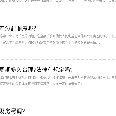
违法，则该决议无效；若会议召集程序、表决方式违反法律、行政法规或者公司章程
东可以请求人民法院撤销。...
产分配顺序呢？
序中一个非常关键的问题，它直接关系到债权人的利益能否得到公平合理的保护。根
一定的优先级原则，确保了特定类型债权能够优先于普通债权获得清偿。...
计周期多久合理?法律有规定吗?
法律是否有明确规定的问题，根据现行法律法规，并没有对所有类型公司的审计周期
特定类型的公司或在某些特定情况下，存在一定的法律规定。...
购财务尽调？