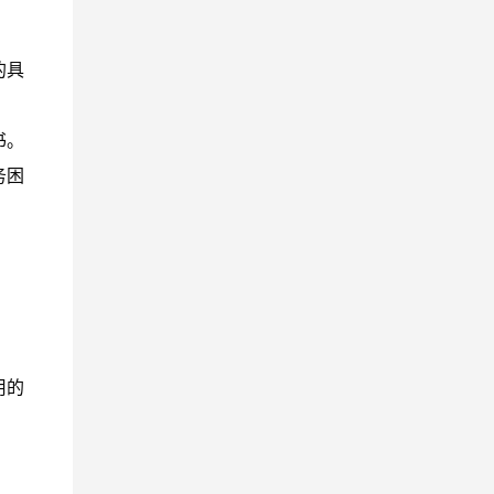
的具
书。
务困
用的