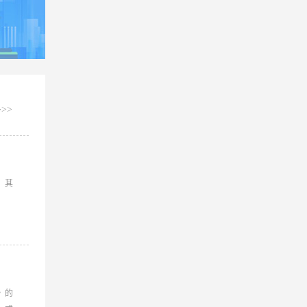
>>
，其
》的