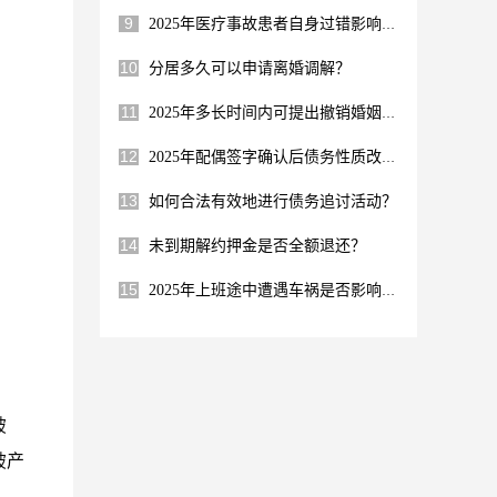
9
2025年医疗事故患者自身过错影响赔偿吗？
10
分居多久可以申请离婚调解？
11
2025年多长时间内可提出撤销婚姻请求？
12
2025年配偶签字确认后债务性质改变？
13
如何合法有效地进行债务追讨活动？
14
未到期解约押金是否全额退还？
15
2025年上班途中遭遇车祸是否影响年终奖?
破
破产