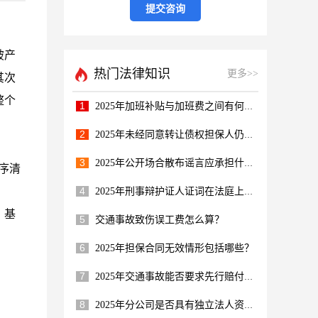
破产
热门法律知识
更多>>
其次
整个
1
2025年加班补贴与加班费之间有何区别呢？
2
2025年未经同意转让债权担保人仍担责吗？
3
2025年公开场合散布谣言应承担什么责任？
序清
4
2025年刑事辩护证人证词在法庭上多重要？
、基
5
交通事故致伤误工费怎么算？
6
2025年担保合同无效情形包括哪些？
7
2025年交通事故能否要求先行赔付医疗费？
8
2025年分公司是否具有独立法人资格呢？