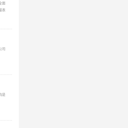
全面
报表
公司
购是