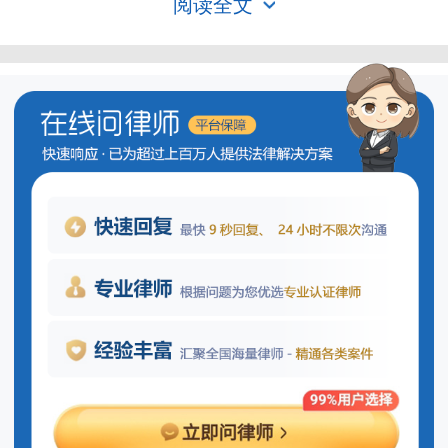
阅读全文
条：“发行人、上市公司依法披露的信息，
公司财务
必须真实、准确、完整，不得有虚假记
载、误导性陈述或者重大遗漏。”
《企业国有资产监督管理暂行条例》
第二十六条：“企业国有产权转让应当按照
国家有关规定进行资产评估。”