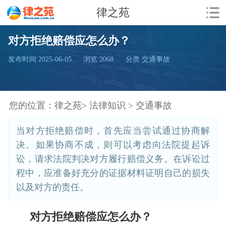
律之苑
对方拒绝赔偿应怎么办？
发布时间 2025-06-05
浏览
2068
分类 交通事故
您的位置：
律之苑>
法律知识 >
交通事故
当对方拒绝赔偿时，首先应当尝试通过协商解
决。如果协商不成，则可以考虑向法院提起诉
讼，请求法院判决对方履行赔偿义务。在诉讼过
程中，应准备好充分的证据材料证明自己的损失
以及对方的责任。
对方拒绝赔偿应怎么办？