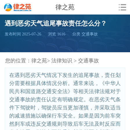
律之苑
遇到恶劣天气追尾事故责任怎么分？
发布时间 2025-07-26
浏览
1616
分类 交通事故
您的位置：
律之苑>
法律知识 >
交通事故
在遇到恶劣天气情况下发生的追尾事故，责任划
分需要根据具体情况分析。通常来说，《中华人
民共和国道路交通安全法》等相关法律法规对于
交通事故的责任认定有明确规定。在恶劣天气条
件下驾驶时，驾驶员应当更加谨慎，并采取适当
的减速措施以确保行车安全。如果是因为前车突
然刹车或违反交通规则导致后车无法及时反应而