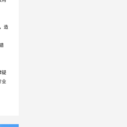
，造
错
律疑
专业