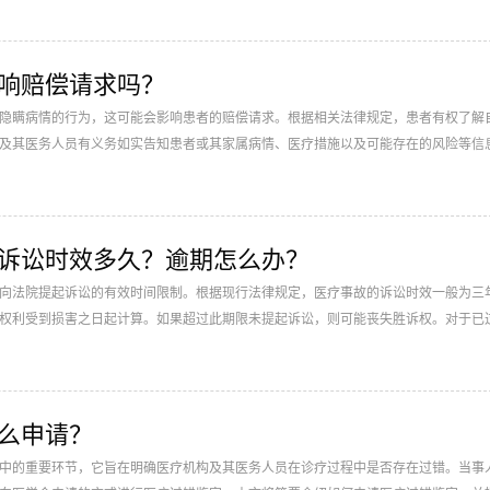
响赔偿请求吗？
隐瞒病情的行为，这可能会影响患者的赔偿请求。根据相关法律规定，患者有权了解
及其医务人员有义务如实告知患者或其家属病情、医疗措施以及可能存在的风险等信
导致患者遭受损害，患者可据此提出赔偿请求。...
事故诉讼时效多久？逾期怎么办？
向法院提起诉讼的有效时间限制。根据现行法律规定，医疗事故的诉讼时效一般为三
权利受到损害之日起计算。如果超过此期限未提起诉讼，则可能丧失胜诉权。对于已
由可以中断或中止时效，否则法院将不再支持受害方的请求。...
么申请？
中的重要环节，它旨在明确医疗机构及其医务人员在诊疗过程中是否存在过错。当事