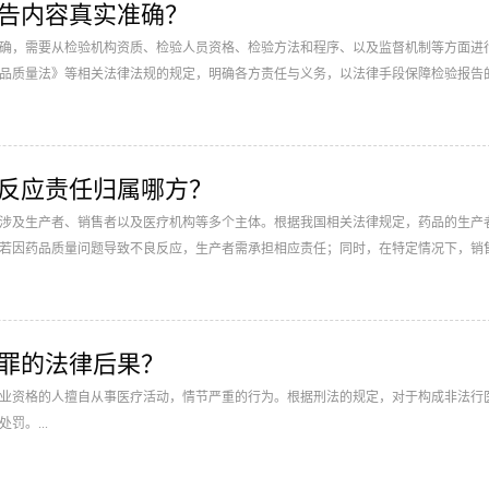
告内容真实准确？
确，需要从检验机构资质、检验人员资格、检验方法和程序、以及监督机制等方面进
品质量法》等相关法律法规的规定，明确各方责任与义务，以法律手段保障检验报告
良反应责任归属哪方？
涉及生产者、销售者以及医疗机构等多个主体。根据我国相关法律规定，药品的生产
若因药品质量问题导致不良反应，生产者需承担相应责任；同时，在特定情况下，销
患者承担赔偿责任。...
医罪的法律后果？
业资格的人擅自从事医疗活动，情节严重的行为。根据刑法的规定，对于构成非法行
罚。...