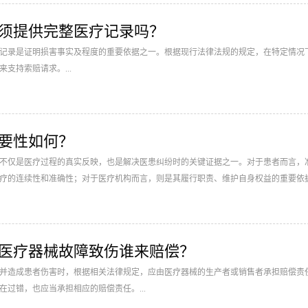
时必须提供完整医疗记录吗？
记录是证明损害事实及程度的重要依据之一。根据现行法律法规的规定，在特定情况
支持索赔请求。...
要性如何？
不仅是医疗过程的真实反映，也是解决医患纠纷时的关键证据之一。对于患者而言，
疗的连续性和准确性；对于医疗机构而言，则是其履行职责、维护自身权益的重要依据。
事故医疗器械故障致伤谁来赔偿？
并造成患者伤害时，根据相关法律规定，应由医疗器械的生产者或销售者承担赔偿责
过错，也应当承担相应的赔偿责任。...