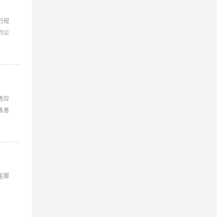
行规
的公
者应
售者
医罪