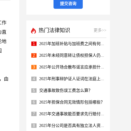
工作
热门法律知识
更多>>
为直
论地
1
2025年加班补贴与加班费之间有何区别呢？
因
2
2025年未经同意转让债权担保人仍担责吗？
3
2025年公开场合散布谣言应承担什么责任？
，由
4
2025年刑事辩护证人证词在法庭上多重要？
5
交通事故致伤误工费怎么算？
6
2025年担保合同无效情形包括哪些？
7
2025年交通事故能否要求先行赔付医疗费？
8
2025年分公司是否具有独立法人资格呢？