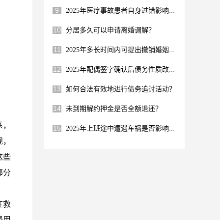
9
2025年医疗事故患者自身过错影响赔偿吗？
10
分居多久可以申请离婚调解？
11
2025年多长时间内可提出撤销婚姻请求？
12
2025年配偶签字确认后债务性质改变？
13
如何合法有效地进行债务追讨活动？
14
未到期解约押金是否全额退还？
系，
15
2025年上班途中遭遇车祸是否影响年终奖?
规，
这些
部分
在救
费用